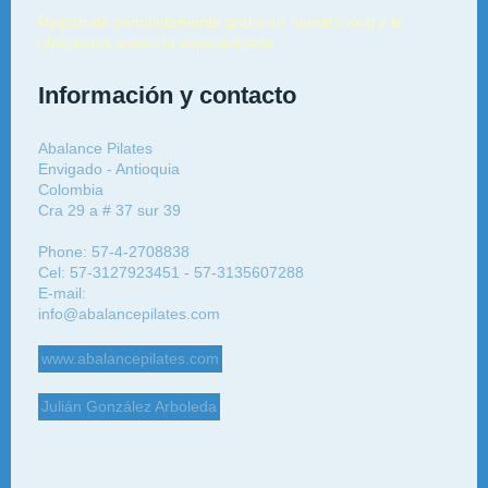
Regístrate completamente gratis en nuestra web y te
ofrecemos asesoría especializada
Información y contacto
Abalance Pilates
Envigado - Antioquia
Colombia
Cra 29 a # 37 sur 39
Phone: 57-4-2708838
Cel: 57-3127923451 - 57-3135607288
E-mail:
info@abalancepilates.com
www.abalancepilates.com
Julián González Arboleda