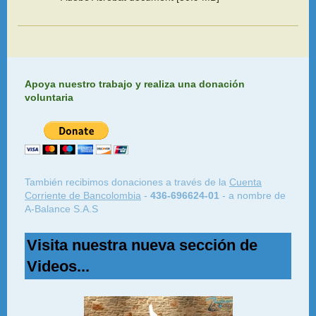
Apoya nuestro trabajo y realiza una donación
voluntaria
También recibimos donaciones a través de la
Cuenta
Corriente de Bancolombia
-
436-696624-01
- a nombre de
A-Balance S.A.S
Visita nuestra nueva sección de
Videos...