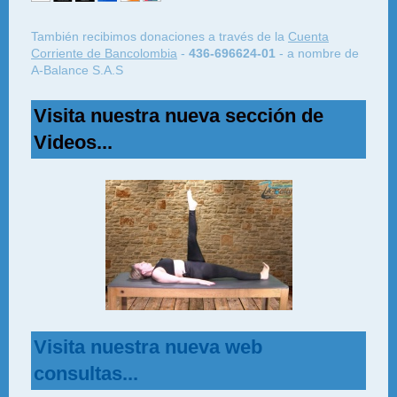
También recibimos donaciones a través de la
Cuenta
Corriente de Bancolombia
-
436-696624-01
- a nombre de
A-Balance S.A.S
Visita nuestra nueva sección de
Videos...
Visita nuestra nueva web
consultas...