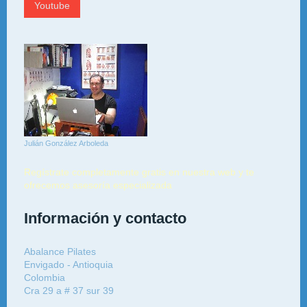
Youtube
Julián González Arboleda
Regístrate completamente gratis en nuestra web y te
ofrecemos asesoría especializada
Información y contacto
Abalance Pilates
Envigado - Antioquia
Colombia
Cra 29 a # 37 sur 39