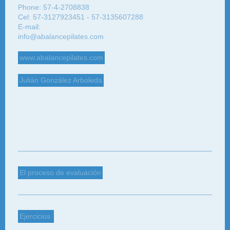
Phone: 57-4-2708838
Cel: 57-3127923451 - 57-3135607288
E-mail:
info@abalancepilates.com
www.abalancepilates.com
Julián González Arboleda
El proceso de evaluación
Ejercicios